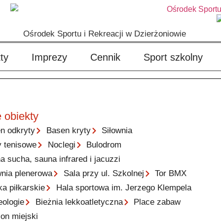
Ośrodek Sportu i Rekreacji w Dzierżoniowie
ty
Imprezy
Cennik
Sport szkolny
 obiekty
n odkryty
Basen kryty
Siłownia
y tenisowe
Noclegi
Bulodrom
a sucha, sauna infrared i jacuzzi
wnia plenerowa
Sala przy ul. Szkolnej
Tor BMX
ka piłkarskie
Hala sportowa im. Jerzego Klempela
eologie
Bieżnia lekkoatletyczna
Place zabaw
ion miejski