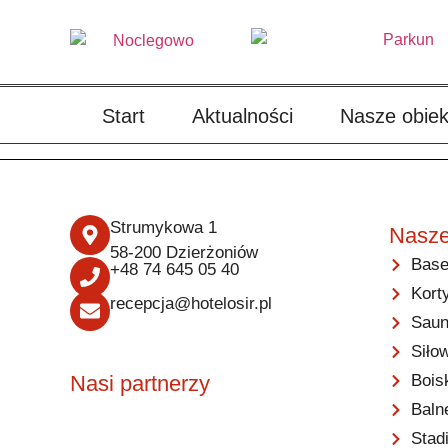
Start
Aktualności
Nasze obiek
Strumykowa 1
Nasze
58-200 Dzierżoniów
Base
+48 74 645 05 40
Kort
recepcja@hotelosir.pl
Saun
Siło
Bois
Nasi partnerzy
Baln
Stad