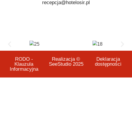
recepcja@hotelosir.pl
RODO -
Realizacja ©
Deklaracja
Klauzula
SeeStudio 2025
dostępności
Informacyjna