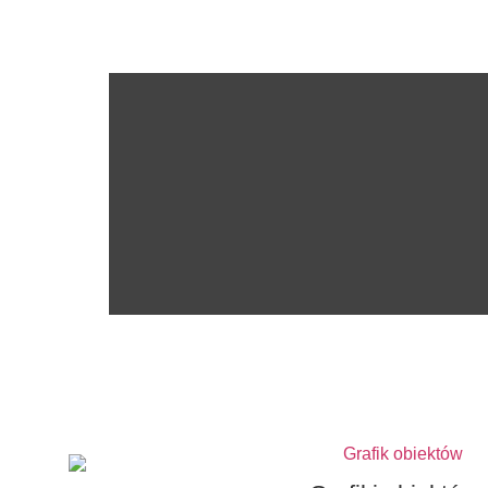
Ośrodek Sportu i Rek
budżetową Urzędu Miasta
się przy ul. Str