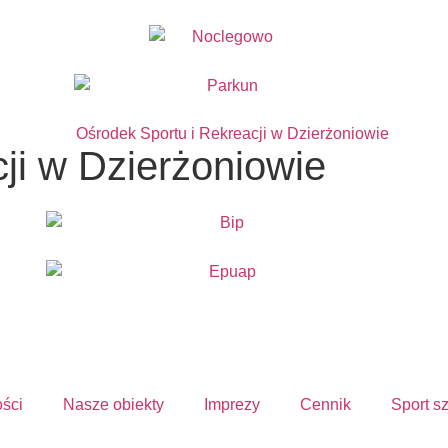
ji w Dzierżoniowie
ości
Nasze obiekty
Imprezy
Cennik
Sport s