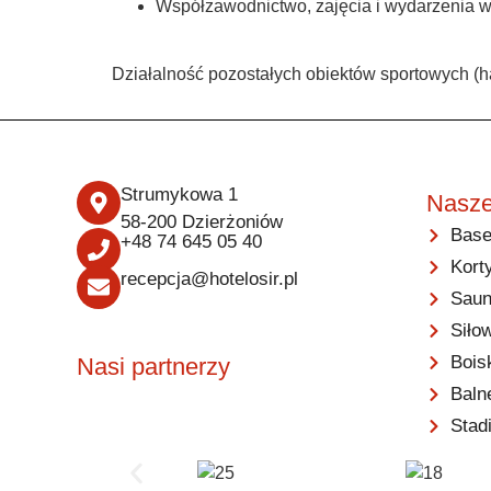
Współzawodnictwo, zajęcia i wydarzenia w
Działalność pozostałych obiektów sportowych (h
Strumykowa 1
Nasze
58-200 Dzierżoniów
Base
+48 74 645 05 40
Kort
recepcja@hotelosir.pl
Saun
Siło
Bois
Nasi partnerzy
Baln
Stad