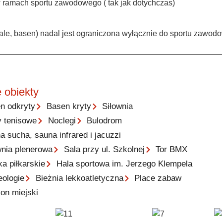
 ramach sportu zawodowego ( tak jak dotychczas)
ale, basen) nadal jest ograniczona wyłącznie do sportu zawod
 obiekty
n odkryty
Basen kryty
Siłownia
y tenisowe
Noclegi
Bulodrom
a sucha, sauna infrared i jacuzzi
wnia plenerowa
Sala przy ul. Szkolnej
Tor BMX
ka piłkarskie
Hala sportowa im. Jerzego Klempela
eologie
Bieżnia lekkoatletyczna
Place zabaw
ion miejski