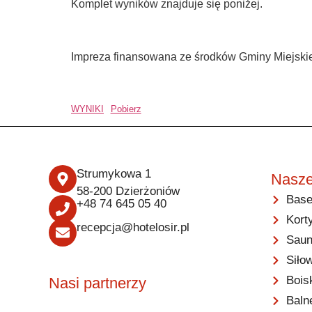
Komplet wyników znajduje się poniżej.
Impreza finansowana ze środków Gminy Miejski
WYNIKI
Pobierz
Strumykowa 1
Nasze
58-200 Dzierżoniów
Base
+48 74 645 05 40
Kort
recepcja@hotelosir.pl
Saun
Siło
Bois
Nasi partnerzy
Baln