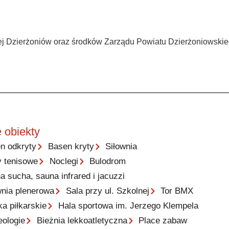
ej Dzierżoniów oraz środków Zarządu Powiatu Dzierżoniowski
 obiekty
n odkryty
Basen kryty
Siłownia
y tenisowe
Noclegi
Bulodrom
a sucha, sauna infrared i jacuzzi
wnia plenerowa
Sala przy ul. Szkolnej
Tor BMX
ka piłkarskie
Hala sportowa im. Jerzego Klempela
eologie
Bieżnia lekkoatletyczna
Place zabaw