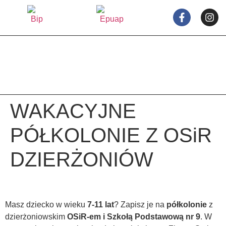
treści
WAKACYJNE
PÓŁKOLONIE Z OSiR
DZIERŻONIÓW
Masz dziecko w wieku
7-11 lat
? Zapisz je na
półkolonie
z
dzierżoniowskim
OSiR-em i Szkołą Podstawową nr 9
. W