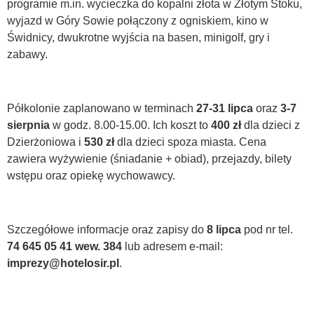
programie m.in. wycieczka do kopalni złota w Złotym Stoku,
wyjazd w Góry Sowie połączony z ogniskiem, kino w
Świdnicy, dwukrotne wyjścia na basen, minigolf, gry i
zabawy.
Półkolonie zaplanowano w terminach
27-31 lipca
oraz
3-7
sierpnia
w godz. 8.00-15.00. Ich koszt to
400 zł
dla dzieci z
Dzierżoniowa i
530 zł
dla dzieci spoza miasta. Cena
zawiera wyżywienie (śniadanie + obiad), przejazdy, bilety
wstępu oraz opiekę wychowawcy.
Szczegółowe informacje oraz zapisy do
8 lipca
pod nr tel.
74 645 05 41 wew. 384
lub adresem e-mail:
imprezy@hotelosir.pl
.