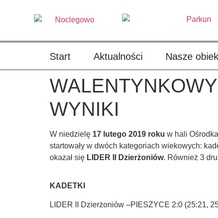
treści
Start
Aktualności
Nasze obiek
WALENTYNKOWY T
WYNIKI
W niedzielę
17 lutego
2019 roku
w hali Ośrodka
startowały w dwóch kategoriach wiekowych: kadetk
okazał się
LIDER II Dzierżoniów
. Również 3 dru
KADETKI
LIDER II Dzierżoniów –PIESZYCE 2:0 (25:21, 25