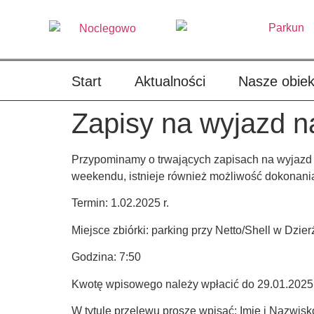
treści
Start
Aktualności
Nasze obiek
Zapisy na wyjazd n
Przypominamy o trwających zapisach na wyjazd na
weekendu, istnieje również możliwość dokonania
Termin: 1.02.2025 r.
Miejsce zbiórki: parking przy Netto/Shell w Dzie
Godzina: 7:50
Kwotę wpisowego należy wpłacić do 29.01.2025 r
W tytule przelewu proszę wpisać: Imię i Nazwisk