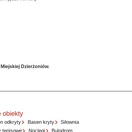
iejskiej Dzierżoniów.
 obiekty
n odkryty
Basen kryty
Siłownia
y tenisowe
Noclegi
Bulodrom