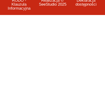
RODO -
Realizacja ©
Deklaracja
Klauzula
SeeStudio 2025
dostępności
Informacyjna