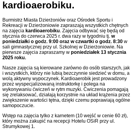
kardioaerobiku.
Burmistrz Miasta Dzierżoniów oraz Ośrodek Sportu i
Rekreacji w Dzierżoniowie zapraszają wszystkich chętnych
na zajęcia
kardioaerobiku
. Zajęcia odbywać się będą od
stycznia do czerwca 2025 r. dwa razy w tygodniu tj.
w
poniedziałki o godz. 9:00 oraz w czwartki o godz. 8:30
w
sali gimnastycznej przy ul. Szkolnej w Dzierżoniowie. Na
pierwsze zajęcia zapraszamy w
poniedziałek 13 stycznia
2025 roku.
Nasze zajęcia są kierowane zarówno do osób starszych, jak
i wszystkich, którzy nie lubią bezczynnie siedzieć w domu, a
wolą aktywny wypoczynek. Kardioaerobik jest prowadzony
przez wyspecjalizowaną instruktorkę i polega na
wykonywaniu ćwiczeń w rytm muzyki. Ćwiczenia pomagają
się zrelaksować, działają korzystnie na układ krążenia przez
zwiększenie wartości tętna, dzięki czemu poprawiają ogólne
samopoczucie.
Wstęp na zajęcia tylko z karnetem (10 wejść w cenie 60 zł),
który można zakupić na recepcji Hotelu OSiR przy ul.
Strumykowej 1.