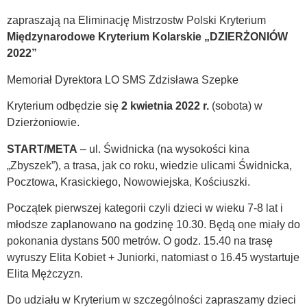
zapraszają na Eliminację Mistrzostw Polski Kryterium
Międzynarodowe Kryterium Kolarskie „DZIERŻONIÓW
2022”
Memoriał Dyrektora LO SMS Zdzisława Szepke
Kryterium odbędzie się
2 kwietnia 2022 r.
(sobota) w
Dzierżoniowie.
START/META
– ul. Świdnicka (na wysokości kina
„Zbyszek”), a trasa, jak co roku, wiedzie ulicami Świdnicka,
Pocztowa, Krasickiego, Nowowiejska, Kościuszki.
Początek pierwszej kategorii czyli dzieci w wieku 7-8 lat i
młodsze zaplanowano na godzinę 10.30. Będą one miały do
pokonania dystans 500 metrów. O godz. 15.40 na trasę
wyruszy Elita Kobiet + Juniorki, natomiast o 16.45 wystartuje
Elita Mężczyzn.
Do udziału w Kryterium w szczególności zapraszamy dzieci