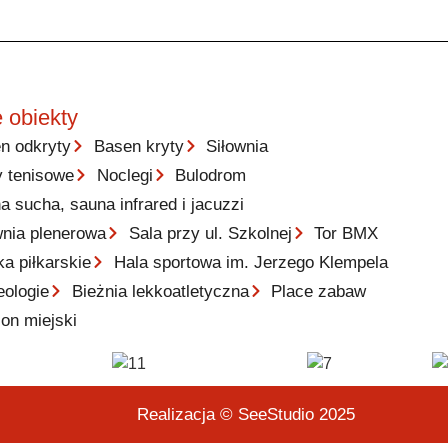
 obiekty
n odkryty
Basen kryty
Siłownia
y tenisowe
Noclegi
Bulodrom
a sucha, sauna infrared i jacuzzi
wnia plenerowa
Sala przy ul. Szkolnej
Tor BMX
ka piłkarskie
Hala sportowa im. Jerzego Klempela
eologie
Bieżnia lekkoatletyczna
Place zabaw
ion miejski
Realizacja © SeeStudio 2025