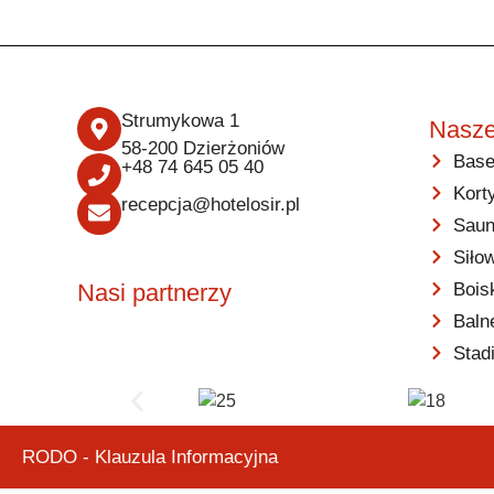
Strumykowa 1
Nasze
58-200 Dzierżoniów
Base
+48 74 645 05 40
Kort
recepcja@hotelosir.pl
Saun
Siło
Bois
Nasi partnerzy
Baln
Stad
RODO - Klauzula Informacyjna