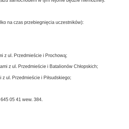
jazd samochodem w tym rejonie będzie niemożliwy.
ylko na czas przebiegnięcia uczestników):
 z ul. Przedmieście i Prochową;
mi z ul. Przedmieście i Batalionów Chłopskich;
 ul. Przedmieście i Piłsudskiego;
 645 05 41 wew. 384.