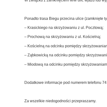
W związku z zamknięciem w/w ulic wjazd lub wy
Ponadto trasa Biegu przecina ulice (zamknięte t
– Krasickiego na skrzyżowaniu z ul. Pocztową;
– Prochową na skrzyżowaniu z ul. Kościelną;
– Kościelną na odcinku pomiędzy skrzyżowaniami
– Ząbkowicką na odcinku pomiędzy skrzyżowania
– Miodową na odcinku pomiędzy skrzyżowaniami z
Dodatkowe informacje pod numerem telefonu 74
Za wszelkie niedogodności przepraszamy.