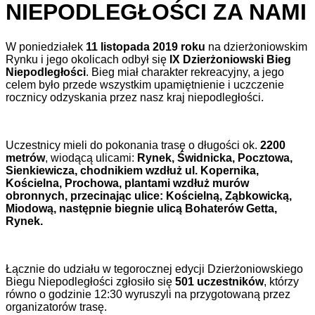
NIEPODLEGŁOŚCI ZA NAMI
W poniedziałek
11 listopada 2019 roku
na dzierżoniowskim
Rynku i jego okolicach odbył się
IX Dzierżoniowski Bieg
Niepodległości
. Bieg miał charakter rekreacyjny, a jego
celem było przede wszystkim upamiętnienie i uczczenie
rocznicy odzyskania przez nasz kraj niepodległości.
Uczestnicy mieli do pokonania trasę o długości ok.
2200
metrów
, wiodącą ulicami:
Rynek, Świdnicka, Pocztowa,
Sienkiewicza, chodnikiem wzdłuż ul. Kopernika,
Kościelna, Prochowa, plantami wzdłuż murów
obronnych, przecinając ulice: Kościelną, Ząbkowicką,
Miodową, następnie biegnie ulicą Bohaterów Getta,
Rynek
.
Łącznie do udziału w tegorocznej edycji Dzierżoniowskiego
Biegu Niepodległości zgłosiło się
501 uczestników
, którzy
równo o godzinie 12:30 wyruszyli na przygotowaną przez
organizatorów trasę.