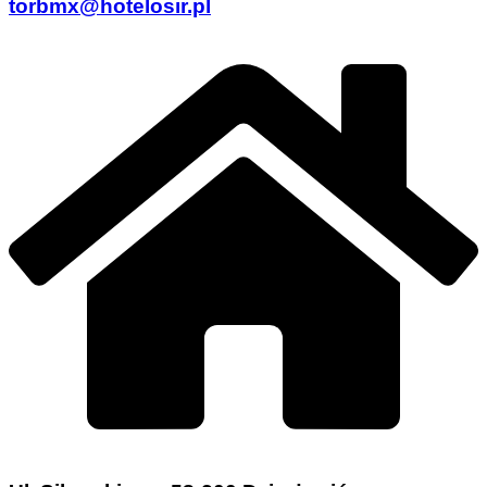
torbmx@hotelosir.pl