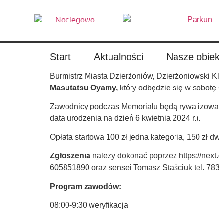
treści
Start
Aktualności
Nasze obiek
Burmistrz Miasta Dzierżoniów, Dzierżoniowski K
Masutatsu Oyamy,
który odbędzie się w sobotę 
Zawodnicy podczas Memoriału będą rywalizowali 
data urodzenia na dzień 6 kwietnia 2024 r.).
Opłata startowa 100 zł jedna kategoria, 150 zł d
Zgłoszenia
należy dokonać poprzez https://next.
605851890 oraz sensei Tomasz Staściuk tel. 783
Program zawodów:
08:00-9:30 weryfikacja