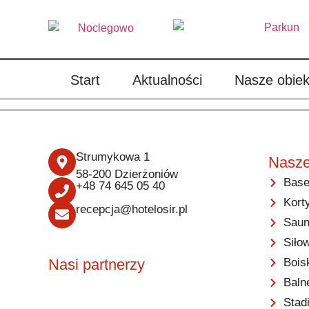
Start
Aktualności
Nasze obiek
Strumykowa 1
Nasze
58-200 Dzierżoniów
Base
+48 74 645 05 40
Kort
recepcja@hotelosir.pl
Saun
Siło
Bois
Nasi partnerzy
Baln
Stad