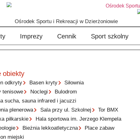
Ośrodek Sportu i Rekreacji w Dzierżoniowie
ty
Imprezy
Cennik
Sport szkolny
 obiekty
n odkryty
Basen kryty
Siłownia
y tenisowe
Noclegi
Bulodrom
a sucha, sauna infrared i jacuzzi
wnia plenerowa
Sala przy ul. Szkolnej
Tor BMX
ka piłkarskie
Hala sportowa im. Jerzego Klempela
eologie
Bieżnia lekkoatletyczna
Place zabaw
ion miejski