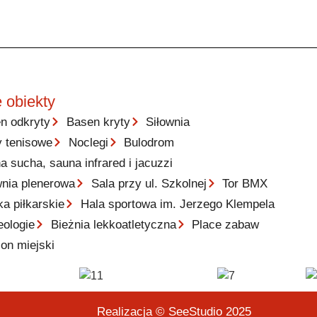
 obiekty
n odkryty
Basen kryty
Siłownia
y tenisowe
Noclegi
Bulodrom
a sucha, sauna infrared i jacuzzi
wnia plenerowa
Sala przy ul. Szkolnej
Tor BMX
ka piłkarskie
Hala sportowa im. Jerzego Klempela
eologie
Bieżnia lekkoatletyczna
Place zabaw
ion miejski
Realizacja © SeeStudio 2025