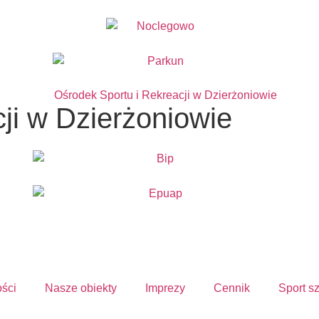
ji w Dzierżoniowie
ości
Nasze obiekty
Imprezy
Cennik
Sport s