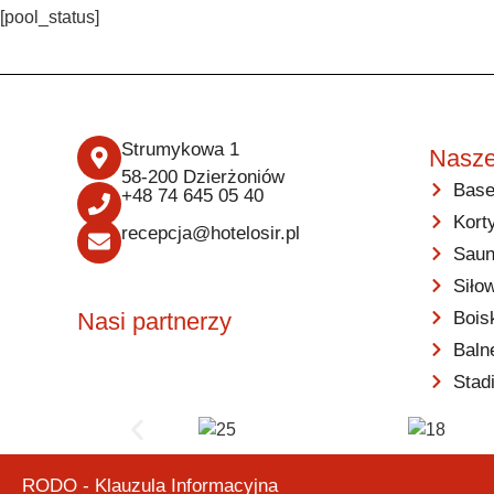
[pool_status]
Strumykowa 1
Nasze
58-200 Dzierżoniów
Base
+48 74 645 05 40
Kort
recepcja@hotelosir.pl
Saun
Siło
Bois
Nasi partnerzy
Baln
Stad
RODO - Klauzula Informacyjna