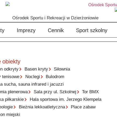
Ośrodek Sportu i Rekreacji w Dzierżoniowie
ty
Imprezy
Cennik
Sport szkolny
 obiekty
n odkryty
Basen kryty
Siłownia
y tenisowe
Noclegi
Bulodrom
a sucha, sauna infrared i jacuzzi
wnia plenerowa
Sala przy ul. Szkolnej
Tor BMX
ka piłkarskie
Hala sportowa im. Jerzego Klempela
eologie
Bieżnia lekkoatletyczna
Place zabaw
ion miejski