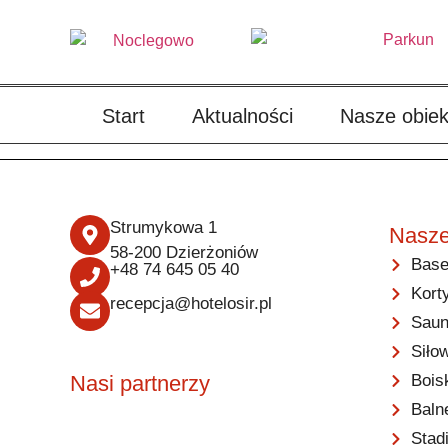
Start
Aktualności
Nasze obiek
Strumykowa 1
Nasze
58-200 Dzierżoniów
Base
+48 74 645 05 40
Kort
recepcja@hotelosir.pl
Saun
Siło
Bois
Nasi partnerzy
Baln
Stad