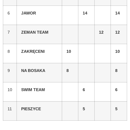
6
JAWOR
14
14
7
ZEMAN TEAM
12
12
8
ZAKRĘCENI
10
10
9
NA BOSAKA
8
8
10
SWIM TEAM
6
6
11
PIESZYCE
5
5