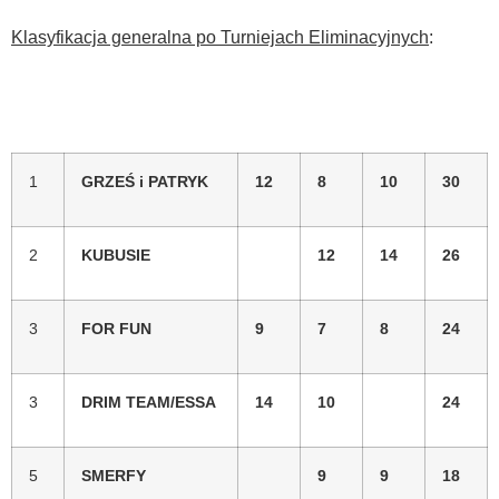
Klasyfikacja generalna po Turniejach Eliminacyjnych
:
1
GRZEŚ i PATRYK
12
8
10
30
2
KUBUSIE
12
14
26
3
FOR FUN
9
7
8
24
3
DRIM TEAM/ESSA
14
10
24
5
SMERFY
9
9
18