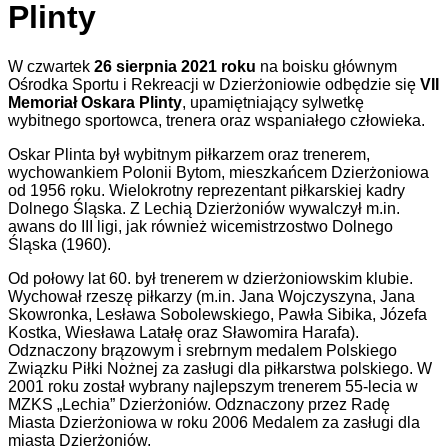
Plinty
W czwartek
26 sierpnia 2021 roku
na boisku głównym
Ośrodka Sportu i Rekreacji w Dzierżoniowie odbędzie się
VII
Memoriał Oskara Plinty
, upamiętniający sylwetkę
wybitnego sportowca, trenera oraz wspaniałego człowieka.
Oskar Plinta był wybitnym piłkarzem oraz trenerem,
wychowankiem Polonii Bytom, mieszkańcem Dzierżoniowa
od 1956 roku. Wielokrotny reprezentant piłkarskiej kadry
Dolnego Śląska. Z Lechią Dzierżoniów wywalczył m.in.
awans do III ligi, jak również wicemistrzostwo Dolnego
Śląska (1960).
Od połowy lat 60. był trenerem w dzierżoniowskim klubie.
Wychował rzeszę piłkarzy (m.in. Jana Wojczyszyna, Jana
Skowronka, Lesława Sobolewskiego, Pawła Sibika, Józefa
Kostka, Wiesława Latałę oraz Sławomira Harafa).
Odznaczony brązowym i srebrnym medalem Polskiego
Związku Piłki Nożnej za zasługi dla piłkarstwa polskiego. W
2001 roku został wybrany najlepszym trenerem 55-lecia w
MZKS „Lechia” Dzierżoniów. Odznaczony przez Radę
Miasta Dzierżoniowa w roku 2006 Medalem za zasługi dla
miasta Dzierżoniów.