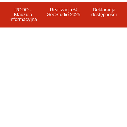
RODO -
Realizacja ©
Deklaracja
Klauzula
SeeStudio 2025
dostępności
Informacyjna