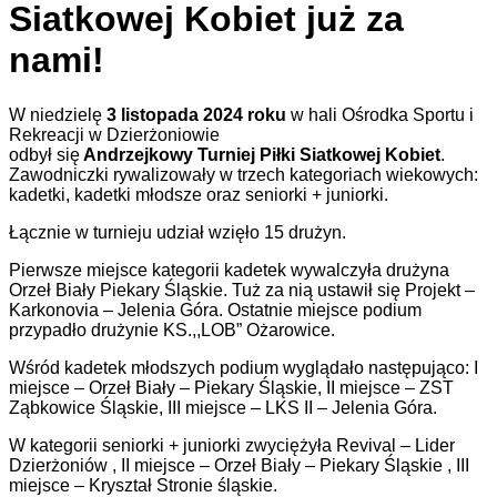
Siatkowej Kobiet już za
nami!
W niedzielę
3 listopada 2024
roku
w hali Ośrodka Sportu i
Rekreacji w Dzierżoniowie
odbył się
Andrzejkowy Turniej Piłki Siatkowej Kobiet
.
Zawodniczki rywalizowały w trzech kategoriach wiekowych:
kadetki
, kadetki młodsze
oraz seniorki + juniorki.
Łącznie w turnieju udział wzięło 15 drużyn.
Pierwsze miejsce kategorii kadetek wywalczyła drużyna
Orzeł Biały Piekary Śląskie. Tuż za nią ustawił się Projekt –
Karkonovia – Jelenia Góra. Ostatnie miejsce podium
przypadło drużynie KS.,,LOB” Ożarowice.
Wśród kadetek młodszych podium wyglądało następująco: I
miejsce – Orzeł Biały – Piekary Śląskie, II miejsce – ZST
Ząbkowice Śląskie, III miejsce – LKS II – Jelenia Góra.
W kategorii seniorki + juniorki zwyciężyła Revival – Lider
Dzierżoniów , II miejsce – Orzeł Biały – Piekary Śląskie , III
miejsce – Kryształ Stronie śląskie.