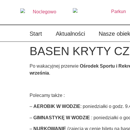
treści
Start
Aktualności
Nasze obiek
BASEN KRYTY CZ
Po wakacyjnej przerwie
Ośrodek Sportu i Rekre
września
.
Polecamy także :
–
AEROBIK W WODZIE
: poniedziałki o godz. 9
–
GIMNASTYKĘ W WODZIE
: poniedziałki o go
–
NURKOWANIE
(zajęcia w cenie biletu na bas