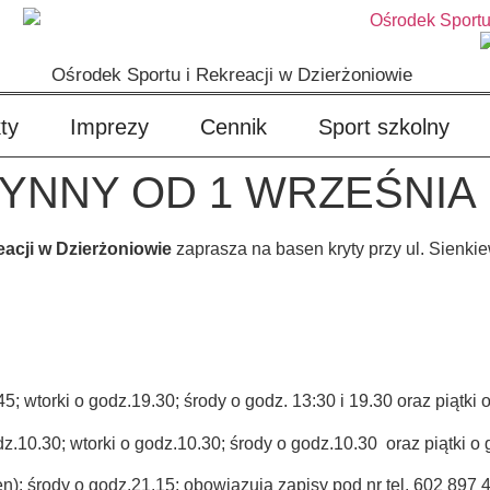
Ośrodek Sportu i Rekreacji w Dzierżoniowie
ty
Imprezy
Cennik
Sport szkolny
YNNY OD 1 WRZEŚNIA
acji w Dzierżoniowie
zaprasza na basen kryty przy ul. Sienk
.45; wtorki o godz.19.30; środy o godz. 13:30 i 19.30 oraz piątki 
dz.10.30; wtorki o godz.10.30; środy o godz.10.30 oraz piątki o
en): środy o godz.21.15; obowiązują zapisy pod nr tel. 602 897 