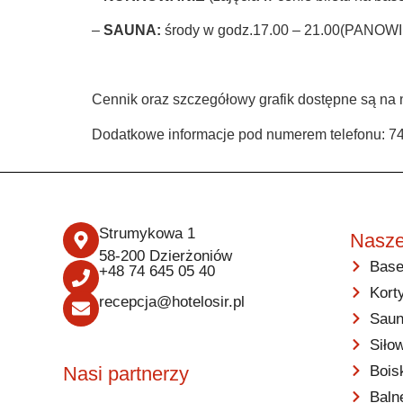
–
SAUNA:
środy w godz.17.00 – 21.00(PANOWIE
Cennik oraz szczegółowy grafik dostępne są n
Dodatkowe informacje pod numerem telefonu: 7
Strumykowa 1
Nasze
58-200 Dzierżoniów
Base
+48 74 645 05 40
Kort
recepcja@hotelosir.pl
Saun
Siło
Bois
Nasi partnerzy
Baln