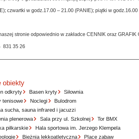
); czwartki w godz.17.00 – 21.00 (PANIE); piątki w godz.16
a naszej stronie odpowiednio w zakładce CENNIK oraz GRAFI
4 831 35 26
 obiekty
n odkryty
Basen kryty
Siłownia
y tenisowe
Noclegi
Bulodrom
a sucha, sauna infrared i jacuzzi
wnia plenerowa
Sala przy ul. Szkolnej
Tor BMX
ka piłkarskie
Hala sportowa im. Jerzego Klempela
eologie
Bieżnia lekkoatletyczna
Place zabaw