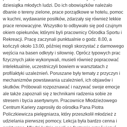
dziesiątka młodych ludzi. Do ich obowiązków należało
dbanie o tereny zielone, prace porządkowe w hotelu, pomoc
w kuchni, wydawanie posiłków, zdarzały się również lekkie
prace renowacyjne. Wszystko to odbywało się pod czujnym
okiem opiekunów, którymi byli pracownicy Ośrodka Sportu i
Rekreacji. Pracę zaczynali punktualnie o godz. 8.00, a
kończyli około 13.00, później mogli skorzystać z darmowego
wejścia na basen odkryty i siłownię. Oprócz typowych prac
fizycznych jakie wykonywali, musieli również popracować
intelektualnie, uczestniczyli bowiem w warsztatach z
profilaktyki uzależnień. Poruszane były tematy z przyczyn i
mechanizmów powstawania uzależnień, ich objawów i
skutków. Próbowali rozpoznawać i nazywać swoje emocje
ale także zapoznali się z technikami radzenia sobie ze
stresem i bycia asertywnym. Pracownice Młodzieżowego
Centrum Kariery zaprosiły do ośrodka Pana Piotra
Policzkiewicza pielęgniarza, który przeszkolił młodzież z
udzielania pierwszej pomocy. Lekcja była bardzo cenna i