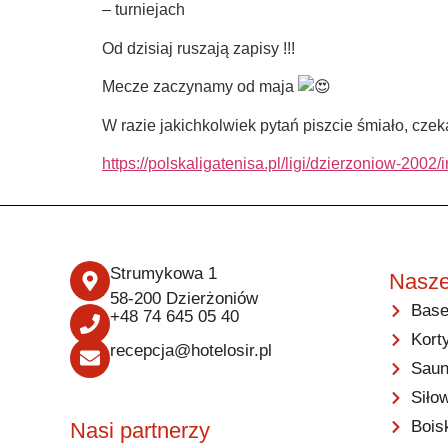
– turniejach
Od dzisiaj ruszają zapisy !!!
Mecze zaczynamy od maja
W razie jakichkolwiek pytań piszcie śmiało, cz
https://polskaligatenisa.pl/ligi/dzierzoni
Strumykowa 1
Nasze
58-200 Dzierżoniów
Base
+48 74 645 05 40
Kort
recepcja@hotelosir.pl
Saun
Siło
Bois
Nasi partnerzy