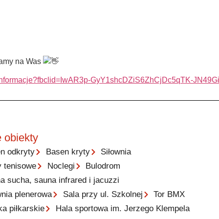
ekamy na Was
ow-2002/informacje?fbclid=IwAR3p-GyY1shcDZiS6ZhCjDc5qTK-
 obiekty
n odkryty
Basen kryty
Siłownia
y tenisowe
Noclegi
Bulodrom
a sucha, sauna infrared i jacuzzi
wnia plenerowa
Sala przy ul. Szkolnej
Tor BMX
ka piłkarskie
Hala sportowa im. Jerzego Klempela