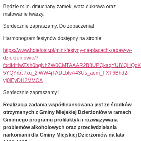
Będzie m.in. dmuchany zamek, wata cukrowa oraz
malowanie twarzy.
Serdecznie zapraszamy. Do zobaczenia!
Harmonogram festynów dostępny na stronie:
https://www.hotelosir.pl/mini-festyny-na-placach-zabaw-w-
dzierzoniowie/?
fbclid=IwZXh0bgNhZW0CMTAAAR2B8UPQkaqYUIYQHQoK
5YQYrbJ7xq_2iWW4jTADLbIvA43Us_aem_FXT6Bhd2-
yj0lEyDH2MMOA
Serdecznie zapraszamy !
Realizacja zadania współfinansowana jest ze środków
otrzymanych z Gminy Miejskiej Dzierżoniów w ramach
Gminnego programu profilaktyki i rozwiązywana
problemów alkoholowych oraz przeciwdziałania
narkomanii dla Gminy Miejskiej Dzierżoniów na lata