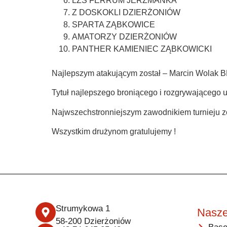
LZS FERRUM JERZMANKA
Z DOSKOKLI DZIERŻONIÓW
SPARTA ZĄBKOWICE
AMATORZY DZIERŻONIÓW
PANTHER KAMIENIEC ZĄBKOWICKI
Najlepszym atakującym został – Marcin Wola
Tytuł najlepszego broniącego i rozgrywająceg
Najwszechstronniejszym zawodnikiem turnieju
Wszystkim drużynom gratulujemy !
Strumykowa 1
Nasze
58-200 Dzierżoniów