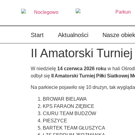
treści
Start
Aktualności
Nasze obiek
II Amatorski Turnie
W niedzielę
14 czerwca 2026
roku
w hali Ośrod
odbył się
II Amatorski Turniej Piłki Siatkowej 
Na parkiecie pojawiło się 10 drużyn, tak wygląd
BROWAR BIELAWA
KPS FARAON ZIĘBICE
CIURU TEAM BUDZÓW
PIESZYCE
BARTEK TEAM GŁUSZYCA