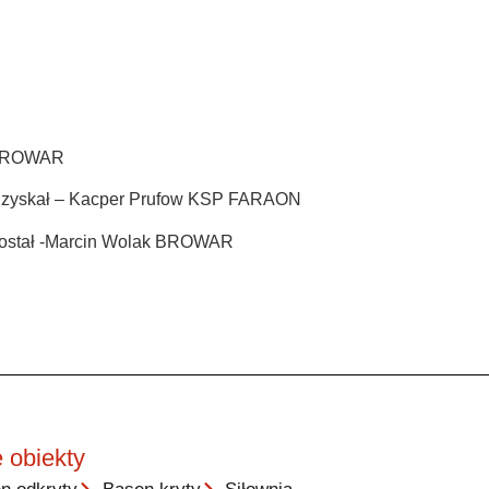
k BROWAR
o uzyskał – Kacper Prufow KSP FARAON
 został -Marcin Wolak BROWAR
 obiekty