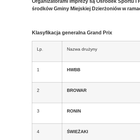
Organizatorami imprezy są Ośrodek Sportu i R
środków Gminy Miejskiej Dzierżoniów w rama
Klasyfikacja generalna Grand Prix
Lp.
Nazwa drużyny
1
HWBB
2
BROWAR
3
RONIN
4
ŚWIEŻAKI