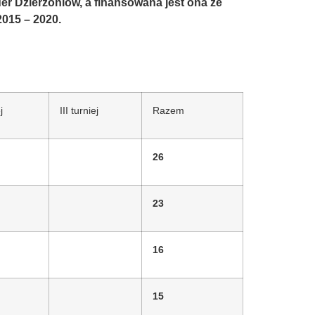
er Dzierżoniów, a finansowana jest ona ze
015 – 2020.
j
III turniej
Razem
26
23
16
15