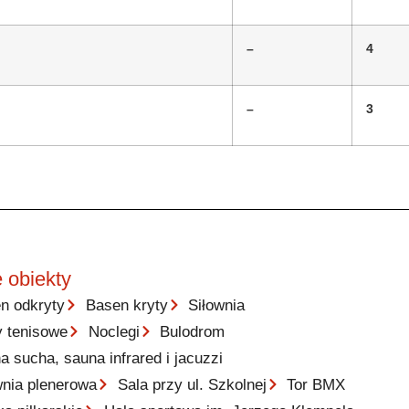
–
4
–
3
 obiekty
n odkryty
Basen kryty
Siłownia
y tenisowe
Noclegi
Bulodrom
a sucha, sauna infrared i jacuzzi
wnia plenerowa
Sala przy ul. Szkolnej
Tor BMX