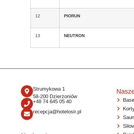
12
PIORUN
13
NEUTRON
Strumykowa 1
Nasze
58-200 Dzierżoniów
Base
+48 74 645 05 40
Kort
recepcja@hotelosir.pl
Saun
Siło