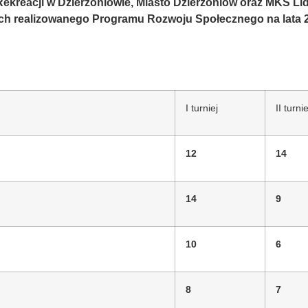
ekreacji w Dzierżoniowie, Miasto Dzierżoniów oraz MKS Lid
ch realizowanego Programu Rozwoju Społecznego na lata 2
I turniej
II turnie
12
14
14
9
10
6
8
7