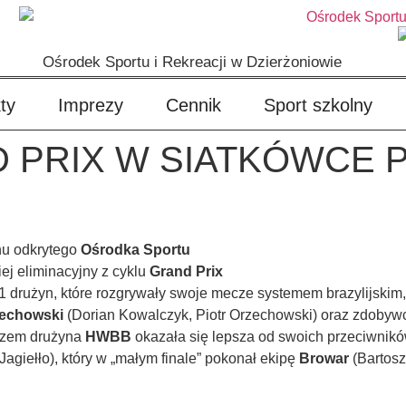
Ośrodek Sportu i Rekreacji w Dzierżoniowie
ty
Imprezy
Cennik
Sport szkolny
ND PRIX W SIATKÓWCE 
nu odkrytego
Ośrodka Sportu
iej eliminacyjny z cyklu
Grand Prix
 11 drużyn, które rozgrywały swoje mecze systemem brazylijskim
zechowski
(Dorian Kowalczyk, Piotr Orzechowski) oraz zdobywc
azem drużyna
HWBB
okazała się lepsza od swoich przeciwników
Jagiełło), który w „małym finale” pokonał ekipę
Browar
(Bartosz