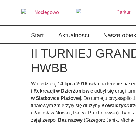
treści
Start
Aktualności
Nasze obiek
II TURNIEJ GRA
HWBB
W niedzielę
14 lipca 2019 roku
na terenie base
i Rekreacji w Dzierżoniowie
odbył się drugi turn
w Siatkówce Plażowej
. Do turnieju przystąpiło
finałowym zmierzyły się drużyny
Kowalczyk/Or
(Radosław Nowak, Patryk Pruchniewski). Tym r
zajął zespół
Bez nazwy
(Grzegorz Janik, Michał 