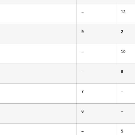
–
12
9
2
–
10
–
8
7
–
6
–
–
5