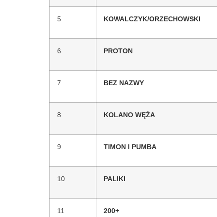
5
KOWALCZYK/ORZECHOWSKI
6
PROTON
7
BEZ NAZWY
8
KOLANO WĘŻA
9
TIMON I PUMBA
10
PALIKI
11
200+