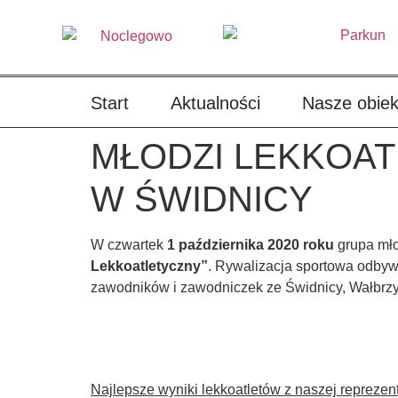
treści
Start
Aktualności
Nasze obiek
MŁODZI LEKKOAT
W ŚWIDNICY
W czwartek
1 października 2020 roku
grupa mło
Lekkoatletyczny”
. Rywalizacja sportowa odbyw
zawodników i zawodniczek ze Świdnicy, Wałbrzy
Najlepsze wyniki lekkoatletów z naszej reprezent