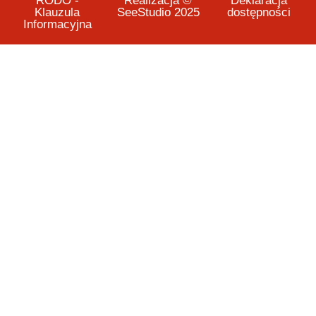
RODO -
Realizacja ©
Deklaracja
Klauzula
SeeStudio 2025
dostępności
Informacyjna