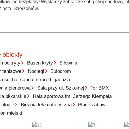
ałkowicie bezpłatny! Wystarczy zabrać ze sobą strój sportowy
iasta Dzierżoniów.
 obiekty
n odkryty
Basen kryty
Siłownia
y tenisowe
Noclegi
Bulodrom
a sucha, sauna infrared i jacuzzi
wnia plenerowa
Sala przy ul. Szkolnej
Tor BMX
ka piłkarskie
Hala sportowa im. Jerzego Klempela
eologie
Bieżnia lekkoatletyczna
Place zabaw
ion miejski