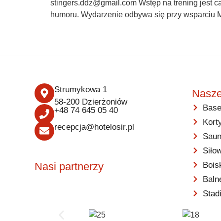
stingers.ddz@gmail.com Wstęp na trening jest c
humoru. Wydarzenie odbywa się przy wsparciu M
Strumykowa 1
Nasze
58-200 Dzierżoniów
Base
+48 74 645 05 40
Kort
recepcja@hotelosir.pl
Saun
Siło
Bois
Nasi partnerzy
Baln
Stad