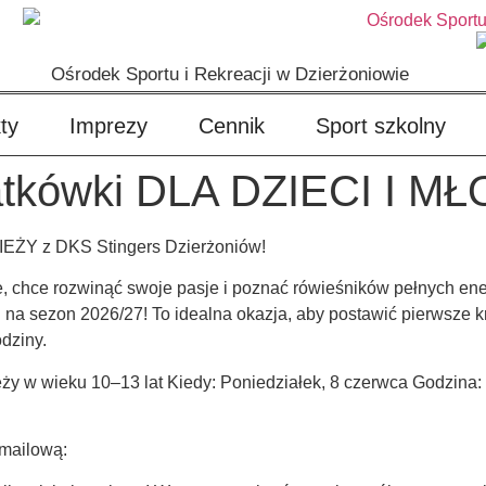
Ośrodek Sportu i Rekreacji w Dzierżoniowie
ty
Imprezy
Cennik
Sport szkolny
iatkówki DLA DZIECI I M
IEŻY z DKS Stingers Dzierżoniów!
, chce rozwinąć swoje pasje i poznać rówieśników pełnych en
i na sezon 2026/27! To idealna okazja, aby postawić pierwsze kr
dziny.
y w wieku 10–13 lat Kiedy: Poniedziałek, 8 czerwca Godzina: 1
 mailową: