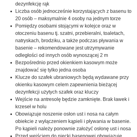
dezynfekcję rąk
Liczba osób jednocześnie korzystających z basenu to
20 osób – maksymalnie 4 osoby na jednym torze
Pomiędzy osobami stojącymi w kolejce oraz w
otoczeniu basenu tj. szatni, przebieralni, toaletach,
natryskach, brodziku, a także podczas pływania w
basenie – rekomendowane jest utrzymywanie
odległości od innych osób wynoszącej 2 m
Bezpośrednio przed okienkiem kasowym może
znajdować się tylko jedna osoba
Klucze do szafek ubraniowych będą wydawane przy
okienku kasowym celem zapewnienia bieżącej
dezynfekcji użytych szafek oraz kluczy
Wejście na antresolę będzie zamknięte. Brak ławek i
krzeseł w holu
Obowiązuje noszenie osłon ust i nosa na całym
obiekcie z wyłączeniem kąpieli i pływania w basenie.
Po kąpieli należy ponownie założyć osłonę ust i nosa
Przed wejściem do niecki basenowej obowiązuje