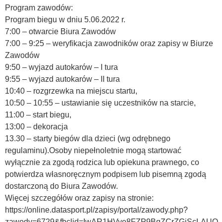
Program zawodów:
Program biegu w dniu 5.06.2022 r.
7:00 – otwarcie Biura Zawodów
7:00 – 9:25 – weryfikacja zawodników oraz zapisy w Biurze
Zawodów
9:50 – wyjazd autokarów – I tura
9:55 – wyjazd autokarów – II tura
10:40 – rozgrzewka na miejscu startu,
10:50 – 10:55 – ustawianie się uczestników na starcie,
11:00 – start biegu,
13:00 – dekoracja
13.30 – starty biegów dla dzieci (wg odrębnego
regulaminu).Osoby niepełnoletnie mogą startować
wyłącznie za zgodą rodzica lub opiekuna prawnego, co
potwierdza własnoręcznym podpisem lub pisemną zgodą
dostarczoną do Biura Zawodów.
Więcej szczegółów oraz zapisy na stronie:
https://online.datasport.pl/zapisy/portal/zawody.php?
zawody=6729&fbclid=IwAR1HVye8FZP9BqZCrZGiScLAUO-