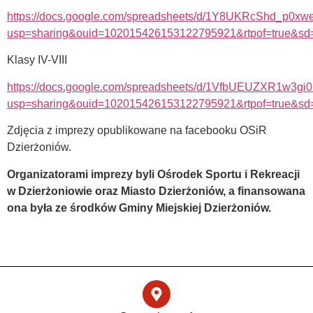
https://docs.google.com/spreadsheets/d/1Y8UKRcShd_p0x
usp=sharing&ouid=102015426153122795921&rtpof=true&sd=
Klasy IV-VIII
https://docs.google.com/spreadsheets/d/1VfbUEUZXR1w3g
usp=sharing&ouid=102015426153122795921&rtpof=true&sd=
Zdjęcia z imprezy opublikowane na facebooku OSiR
Dzierżoniów.
Organizatorami imprezy byli Ośrodek Sportu i Rekreacji
w Dzierżoniowie oraz Miasto Dzierżoniów, a finansowana
ona była ze środków Gminy Miejskiej Dzierżoniów.