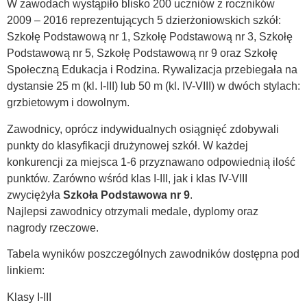
W zawodach wystąpiło blisko 200 uczniów z roczników
2009 – 2016 reprezentujących 5 dzierżoniowskich szkół:
Szkołę Podstawową nr 1, Szkołę Podstawową nr 3, Szkołę
Podstawową nr 5, Szkołę Podstawową nr 9 oraz Szkołę
Społeczną Edukacja i Rodzina. Rywalizacja przebiegała na
dystansie 25 m (kl. I-III) lub 50 m (kl. IV-VIII) w dwóch stylach:
grzbietowym i dowolnym.
Zawodnicy, oprócz indywidualnych osiągnięć zdobywali
punkty do klasyfikacji drużynowej szkół. W każdej
konkurencji za miejsca 1-6 przyznawano odpowiednią ilość
punktów. Zarówno wśród klas I-III, jak i klas IV-VIII
zwyciężyła
Szkoła Podstawowa nr 9
.
Najlepsi zawodnicy otrzymali medale, dyplomy oraz
nagrody rzeczowe.
Tabela wyników poszczególnych zawodników dostępna pod
linkiem:
Klasy I-III