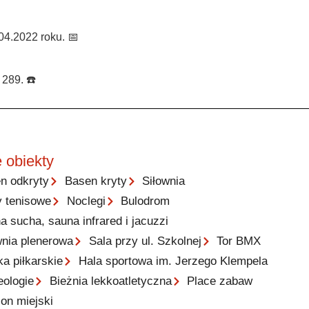
04.2022 roku. 📅
 289. ☎️
 obiekty
n odkryty
Basen kryty
Siłownia
y tenisowe
Noclegi
Bulodrom
a sucha, sauna infrared i jacuzzi
wnia plenerowa
Sala przy ul. Szkolnej
Tor BMX
ka piłkarskie
Hala sportowa im. Jerzego Klempela
eologie
Bieżnia lekkoatletyczna
Place zabaw
ion miejski