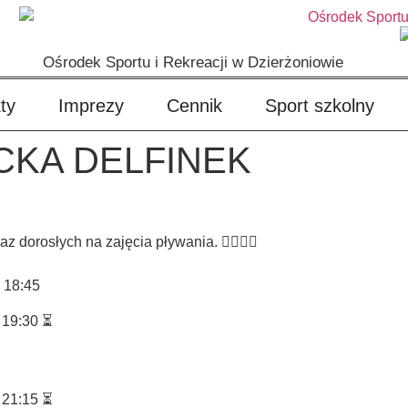
Ośrodek Sportu i Rekreacji w Dzierżoniowie
ty
Imprezy
Cennik
Sport szkolny
CKA DELFINEK
dorosłych na zajęcia pływania. 🏊‍♀️🏊‍♂️
 18:45
. 19:30 ⏳
. 21:15 ⏳