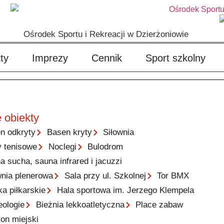
Ośrodek Sportu i Rekreacji w Dzierżoniowie
ty
Imprezy
Cennik
Sport szkolny
 obiekty
n odkryty
Basen kryty
Siłownia
y tenisowe
Noclegi
Bulodrom
a sucha, sauna infrared i jacuzzi
wnia plenerowa
Sala przy ul. Szkolnej
Tor BMX
ka piłkarskie
Hala sportowa im. Jerzego Klempela
eologie
Bieżnia lekkoatletyczna
Place zabaw
ion miejski