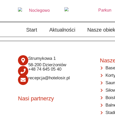
Start
Aktualności
Nasze obiek
Strumykowa 1
Nasze
58-200 Dzierżoniów
Base
+48 74 645 05 40
Kort
recepcja@hotelosir.pl
Saun
Siło
Bois
Nasi partnerzy
Baln
Stad