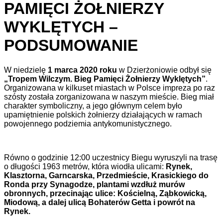
PAMIĘCI ŻOŁNIERZY
WYKLĘTYCH –
PODSUMOWANIE
W niedzielę
1 marca 2020 roku
w Dzierżoniowie odbył się
„Tropem Wilczym. Bieg Pamięci Żołnierzy Wyklętych”
.
Organizowana w kilkuset miastach w Polsce impreza po raz
szósty została zorganizowana w naszym mieście. Bieg miał
charakter symboliczny, a jego głównym celem było
upamiętnienie polskich żołnierzy działających w ramach
powojennego podziemia antykomunistycznego.
Równo o godzinie 12:00 uczestnicy Biegu wyruszyli na trasę
o długości 1963 metrów, która wiodła ulicami:
Rynek,
Klasztorna, Garncarska, Przedmieście, Krasickiego do
Ronda przy Synagodze, plantami wzdłuż murów
obronnych, przecinając ulice: Kościelną, Ząbkowicką,
Miodową, a dalej ulicą Bohaterów Getta i powrót na
Rynek
.