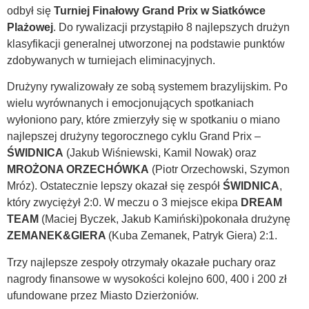
odbył się
Turniej Finałowy Grand Prix w Siatkówce
Plażowej
. Do rywalizacji przystąpiło 8 najlepszych drużyn
klasyfikacji generalnej utworzonej na podstawie punktów
zdobywanych w turniejach eliminacyjnych.
Drużyny rywalizowały ze sobą systemem brazylijskim. Po
wielu wyrównanych i emocjonujących spotkaniach
wyłoniono pary, które zmierzyły się w spotkaniu o miano
najlepszej drużyny tegorocznego cyklu Grand Prix –
ŚWIDNICA
(Jakub Wiśniewski, Kamil Nowak) oraz
MROŻONA ORZECHÓWKA
(Piotr Orzechowski, Szymon
Mróz). Ostatecznie lepszy okazał się zespół
ŚWIDNICA
,
który zwyciężył 2:0. W meczu o 3 miejsce ekipa
DREAM
TEAM
(Maciej Byczek, Jakub Kamiński)pokonała drużynę
ZEMANEK&GIERA
(Kuba Zemanek, Patryk Giera) 2:1.
Trzy najlepsze zespoły otrzymały okazałe puchary oraz
nagrody finansowe w wysokości kolejno 600, 400 i 200 zł
ufundowane przez Miasto Dzierżoniów.