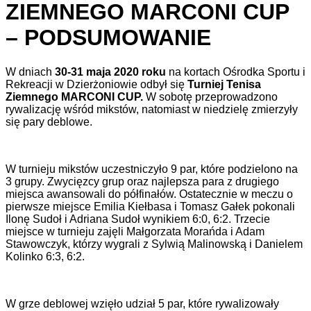
ZIEMNEGO MARCONI CUP
– PODSUMOWANIE
W dniach
30-31 maja 2020 roku
na kortach Ośrodka Sportu i
Rekreacji w Dzierżoniowie odbył się
Turniej Tenisa
Ziemnego MARCONI CUP.
W sobotę przeprowadzono
rywalizację wśród mikstów, natomiast w niedzielę zmierzyły
się pary deblowe.
W turnieju mikstów uczestniczyło 9 par, które podzielono na
3 grupy. Zwycięzcy grup oraz najlepsza para z drugiego
miejsca awansowali do półfinałów. Ostatecznie w meczu o
pierwsze miejsce Emilia Kiełbasa i Tomasz Gałek pokonali
Ilonę Sudoł i Adriana Sudoł wynikiem 6:0, 6:2. Trzecie
miejsce w turnieju zajęli Małgorzata Morańda i Adam
Stawowczyk, którzy wygrali z Sylwią Malinowską i Danielem
Kolinko 6:3, 6:2.
W grze deblowej wzięło udział 5 par, które rywalizowały