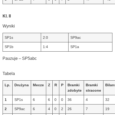
Kl. II
Wyniki
SP1s
2:0
SP9ac
SP1b
1:4
SP1a
Pauzuje – SP5abc
Tabela
Lp.
Drużyna
Mecze
Z
R
P
Bramki
Bramki
Bilan
zdobyte
stracone
1
SP1s
6
6
0
0
36
4
32
2
SP9ac
6
4
0
2
26
7
19