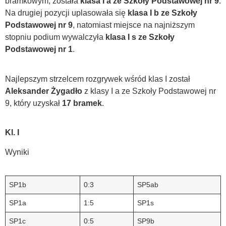
bramkowym, została
klasa I a ze Szkoły Podstawowej nr 9
.
Na drugiej pozycji uplasowała się
klasa I b ze Szkoły
Podstawowej nr 9
, natomiast miejsce na najniższym
stopniu podium wywalczyła
klasa I s ze Szkoły
Podstawowej nr 1
.
Najlepszym strzelcem rozgrywek wśród klas I został
Aleksander Żygadło
z klasy I a ze Szkoły Podstawowej nr
9, który uzyskał
17 bramek
.
Kl. I
Wyniki
SP1b
0:3
SP5ab
SP1a
1:5
SP1s
SP1c
0:5
SP9b