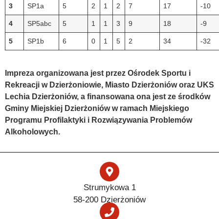
3
SP1a
5
2
1
2
7
17
-10
4
SP5abc
5
1
1
3
9
18
-9
5
SP1b
6
0
1
5
2
34
-32
Impreza organizowana jest przez Ośrodek Sportu i
Rekreacji w Dzierżoniowie, Miasto Dzierżoniów oraz UKS
Lechia Dzierżoniów, a finansowana ona jest ze środków
Gminy Miejskiej Dzierżoniów w ramach Miejskiego
Programu Profilaktyki i Rozwiązywania Problemów
Alkoholowych.
Strumykowa 1
58-200 Dzierżoniów