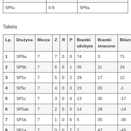
SP5c
0:9
SP9a
Tabela
Lp.
Drużyna
Mecze
Z
R
P
Bramki
Bramki
Bilan
zdobyte
stracone
1
SP9a
7
7
0
0
74
3
71
2
SP9b
7
6
0
1
35
11
24
3
SP1s
7
5
0
2
29
17
12
4
SP5c
7
4
0
3
19
20
-1
5
SP1c
7
3
0
4
13
30
-17
6
SP5ab
7
2
0
5
14
28
-14
7
SP1b
7
1
0
6
5
35
-30
8
SP1a
7
0
0
7
2
47
-45