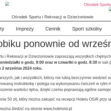
Ośrodek Sportu i Rekreacji w Dzierżoniowie
ty
Imprezy
Cennik
Sport szkolny
robiku ponownie od wrześn
tu i Rekreacji w Dzierżoniowie zapraszają wszystkich chętnych
oniedziałki o godz. 9:00 oraz w czwartki o godz. 8:30
w sali 
k 2 września 2024 roku.
szych, jak i wszystkich, którzy nie lubią bezczynnie siedzieć
izowaną instruktorkę i polega na wykonywaniu ćwiczeń w rytm 
ększenie wartości tętna, dzięki czemu poprawiają ogólne samop
nie 50 zł), który można zakupić na recepcji Hotelu OSiR przy u
ożna śledzić na stronie www.hotelosir.pl