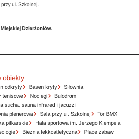
przy ul. Szkolnej.
iejskiej Dzierżoniów.
 obiekty
n odkryty
Basen kryty
Siłownia
y tenisowe
Noclegi
Bulodrom
a sucha, sauna infrared i jacuzzi
wnia plenerowa
Sala przy ul. Szkolnej
Tor BMX
ka piłkarskie
Hala sportowa im. Jerzego Klempela
eologie
Bieżnia lekkoatletyczna
Place zabaw