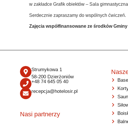
w zakładce Grafik obiektów – Sala gimnastyczna 
Serdecznie zapraszamy do wspólnych ćwiczeń.
Zajęcia współfinansowane ze środków Gminy M
Strumykowa 1
Nasze
58-200 Dzierżoniów
Base
+48 74 645 05 40
Kort
recepcja@hotelosir.pl
Saun
Siło
Bois
Nasi partnerzy
Baln