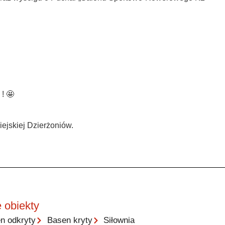
! 🤩
jskiej Dzierżoniów.
 obiekty
n odkryty
Basen kryty
Siłownia