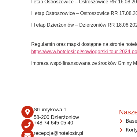
I etap Ostroszowice – Ostroszowice RR 16.08.202
II etap Ostroszowice – Ostroszowice RR 17.08.20
III etap Dzierżoniów – Dzierżoniów RR 18.08.2024
Regulamin oraz mapki dostępne na stronie hotelos
https://www.hotelosir.pl/sowiogorski-tour-2024-p
Impreza współfinansowana ze środków Gminy Mie
Strumykowa 1
Nasze
58-200 Dzierżoniów
Base
+48 74 645 05 40
Kort
recepcja@hotelosir.pl