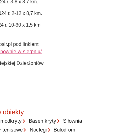
4 r. 3-8 x 8,7 km.
24 r. 2-12 x 8,7 km.
 r. 10-30 x 1,5 km.
ir.pl pod linkiem:
onownie-w-sierpniu/
jskiej Dzierżoniów.
 obiekty
n odkryty
Basen kryty
Siłownia
y tenisowe
Noclegi
Bulodrom