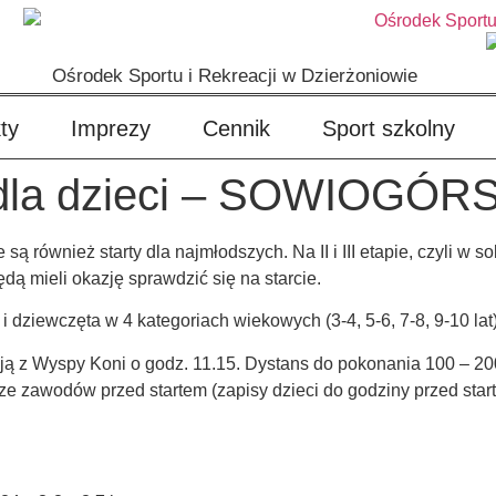
Ośrodek Sportu i Rekreacji w Dzierżoniowie
ty
Imprezy
Cennik
Sport szkolny
dla dzieci – SOWIOGÓR
również starty dla najmłodszych. Na II i III etapie, czyli w so
dą mieli okazję sprawdzić się na starcie.
dziewczęta w 4 kategoriach wiekowych (3-4, 5-6, 7-8, 9-10 lat)
ą z Wyspy Koni o godz. 11.15. Dystans do pokonania 100 – 200 
e zawodów przed startem (zapisy dzieci do godziny przed startem