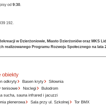
apisy od
9:30
.
039 192.
ekreacji w Dzierżoniowie, Miasto Dzierżoniów oraz MKS Lid
ch realizowanego Programu Rozwoju Społecznego na lata 2
 obiekty
n odkryty
Basen kryty
Siłownia
y tenisowe
Noclegi
Bulodrom
a sucha, sauna infrared i jacuzzi
wnia plenerowa
Sala przy ul. Szkolnej
Tor BMX