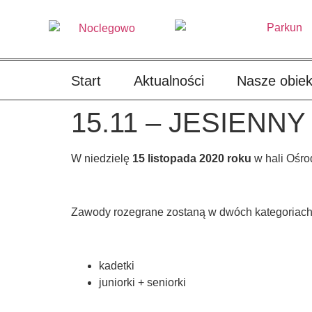
treści
Start
Aktualności
Nasze obiek
15.11 – JESIENN
W niedzielę
15 listopada
2020 roku
w hali Ośro
Zawody rozegrane zostaną w dwóch kategoriac
kadetki
juniorki + seniorki