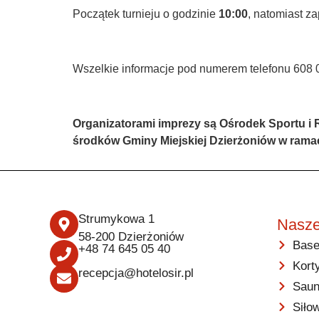
Początek turnieju o godzinie
10:00
, natomiast z
Wszelkie informacje pod numerem telefonu 608 
Organizatorami imprezy są Ośrodek Sportu i R
środków Gminy Miejskiej Dzierżoniów w rama
Strumykowa 1
Nasze
58-200 Dzierżoniów
Base
+48 74 645 05 40
Kort
recepcja@hotelosir.pl
Saun
Siło