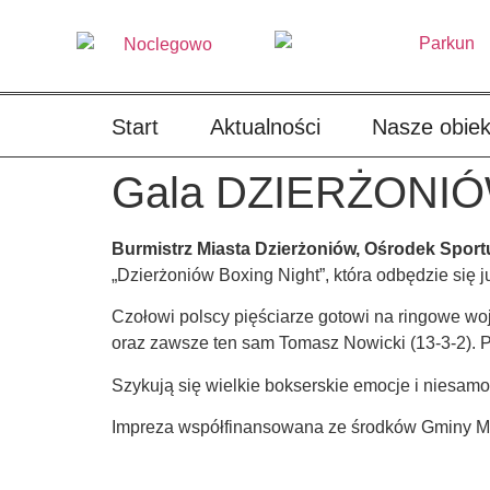
treści
Start
Aktualności
Nasze obiek
Gala DZIERŻONIÓW
Burmistrz Miasta Dzierżoniów, Ośrodek Sport
„Dzierżoniów Boxing Night”, która odbędzie się j
Czołowi polscy pięściarze gotowi na ringowe woj
oraz zawsze ten sam Tomasz Nowicki (13-3-2). P
Szykują się wielkie bokserskie emocje i niesam
Impreza współfinansowana ze środków Gminy Mie