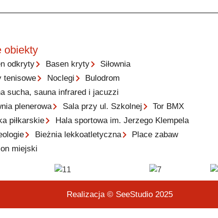
 obiekty
n odkryty
Basen kryty
Siłownia
y tenisowe
Noclegi
Bulodrom
a sucha, sauna infrared i jacuzzi
wnia plenerowa
Sala przy ul. Szkolnej
Tor BMX
ka piłkarskie
Hala sportowa im. Jerzego Klempela
eologie
Bieżnia lekkoatletyczna
Place zabaw
ion miejski
Realizacja © SeeStudio 2025