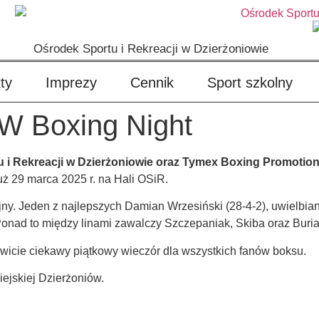
Ośrodek Sportu i Rekreacji w Dzierżoniowie
ty
Imprezy
Cennik
Sport szkolny
 Boxing Night
u i Rekreacji w Dzierżoniowie oraz Tymex Boxing Promoti
uż 29 marca 2025 r. na Hali OSiR.
ny. Jeden z najlepszych Damian Wrzesiński (28-4-2), uwielbian
onad to między linami zawalczy Szczepaniak, Skiba oraz Buria
owicie ciekawy piątkowy wieczór dla wszystkich fanów boksu.
jskiej Dzierżoniów.