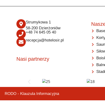
Strumykowa 1
Nasze
58-200 Dzierżoniów
Base
+48 74 645 05 40
Kort
recepcja@hotelosir.pl
Saun
Siło
Bois
Nasi partnerzy
Baln
Stad
RODO - Klauzula Informacyjna