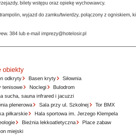
rzejazdy, bilety wstępu oraz opiekę wychowawcy.
rampolin, wyjazd do zamku/twierdzy, połączony z ogniskiem, k
wew. 384 lub e-mail imprezy@hotelosir.pl
 obiekty
n odkryty
Basen kryty
Siłownia
y tenisowe
Noclegi
Bulodrom
a sucha, sauna infrared i jacuzzi
wnia plenerowa
Sala przy ul. Szkolnej
Tor BMX
ka piłkarskie
Hala sportowa im. Jerzego Klempela
eologie
Bieżnia lekkoatletyczna
Place zabaw
ion miejski