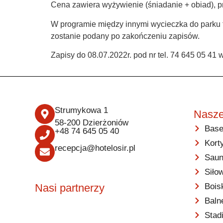
Cena zawiera wyżywienie (śniadanie + obiad), p
W programie między innymi wycieczka do parku t
zostanie podany po zakończeniu zapisów.
Zapisy do 08.07.2022r. pod nr tel. 74 645 05 41 
Strumykowa 1
Nasze
58-200 Dzierżoniów
Base
+48 74 645 05 40
Kort
recepcja@hotelosir.pl
Saun
Siło
Bois
Nasi partnerzy
Baln
Stad