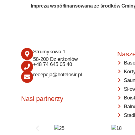
Impreza współfinansowana ze środków Gminy 
Strumykowa 1
Nasze
58-200 Dzierżoniów
Base
+48 74 645 05 40
Kort
recepcja@hotelosir.pl
Saun
Siło
Bois
Nasi partnerzy
Baln
Stad