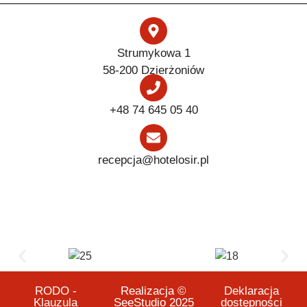
Strumykowa 1
58-200 Dzierżoniów
+48 74 645 05 40
recepcja@hotelosir.pl
RODO -
Realizacja ©
Deklaracja
Klauzula
SeeStudio 2025
dostępności